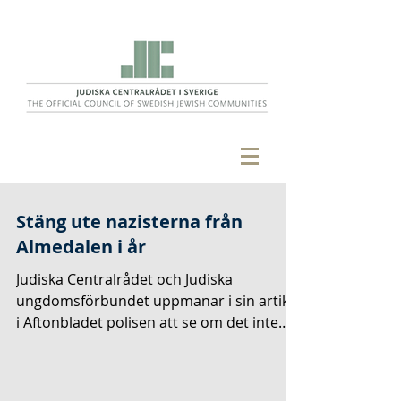
Stäng ute nazisterna från
Almedalen i år
Judiska Centralrådet och Judiska
ungdomsförbundet uppmanar i sin artikel
i Aftonbladet polisen att se om det inte
finns alternativa platser för extremister
att demonstrera. Deras yttrandefrihet är
självklar, men den behöver inte tillämpas