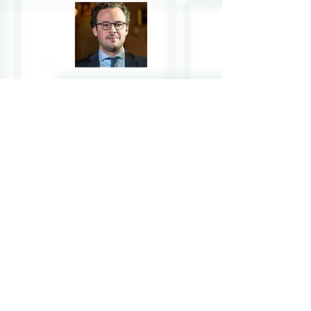
Om oss
Judiska Centralrådet är en
sammanslutning av de judiska
församlingarna i Stockholm, Göteborg,
Malmö och Nordvästra Skåne.
Adress
Judiska Centralrådet i Sverige
Sekretariat
Box 7427
103 91 Stockholm