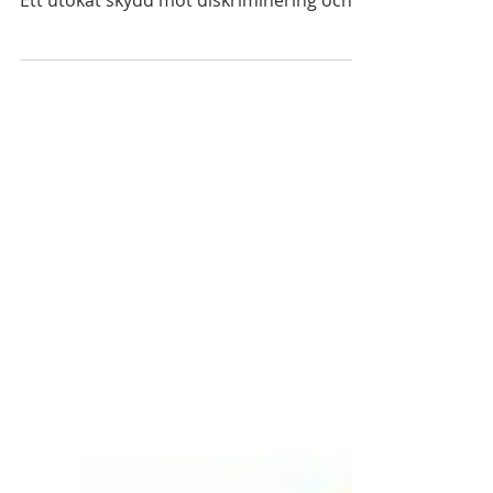
Ett utökat skydd mot diskriminering och
fokuserar här på aspekter av lagförslaget
som vi bedömer har särskilt hög relevans
för den judiska minoriteten liksom andra
minoriteter, likaledes utsatta för
diskriminering, för vilka nuvarande
lagstiftning erbjuder bristfälligt skydd. JC
tillstyrker utredningens förslag om stärkt
skydd mot diskriminering i de fall där det
saknas en identifierbar skadelidand