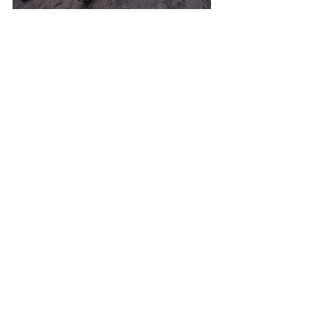
Om oss
Judiska Centralrådet är en
sammanslutning av de judiska
församlingarna i Stockholm, Göteborg,
Malmö och Nordvästra Skåne.
Adress
Judiska Centralrådet i Sverige
Sekretariat
Box 7427
103 91 Stockholm
E-post:
info@jfst.se
Kontakt