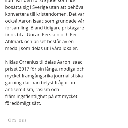
som var den förste jude som fick 
bosätta sig i Sverige utan att behöva 
konvertera till kristendomen. Det var 
också Aaron Isaac som grundade vår 
församling. Bland tidigare pristagare 
finns bl.a. Göran Persson och Per 
Ahlmark och priset består av en 
medalj som delas ut i våra lokaler.
Niklas Orrenius tilldelas Aaron Isaac 
priset 2017 för sin långa, modiga och 
mycket framgångsrika journalistiska 
gärning där han belyst frågor om 
antisemitism, rasism och 
främlingsfientlighet på ett mycket 
föredömligt sätt.
Om oss
Judiska Centralrådet är en