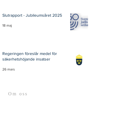
Slutrapport - Jubileumsåret 2025
18 maj
Regeringen föreslår medel för
säkerhetshöjande insatser
26 mars
Om oss
Judiska Centralrådet är en
sammanslutning av de judiska
församlingarna i Stockholm, Göteborg,
Malmö och Nordvästra Skåne.