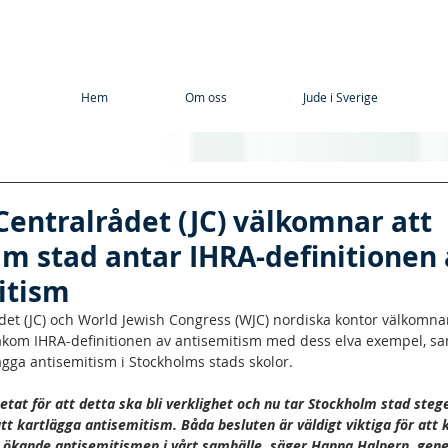
Hem
Om oss
Jude i Sverige
Centralrådet (JC) välkomnar att
m stad antar IHRA-definitionen
itism
det (JC) och World Jewish Congress (WJC) nordiska kontor välkomna
bakom IHRA-definitionen av antisemitism med dess elva exempel, sa
lägga antisemitism i Stockholms stads skolor.  
betat för att detta ska bli verklighet och nu tar Stockholm stad steg
tt kartlägga antisemitism. Båda besluten är väldigt viktiga för att 
ökande antisemitismen i vårt samhälle, säger Hanna Halpern, gene