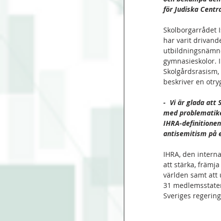
för Judiska Centr
Skolborgarrådet I
har varit drivand
utbildningsnämnd
gymnasieskolor. 
Skolgårdsrasism,
beskriver en otryg
-  Vi är glada att
med problematiken
IHRA-definitione
antisemitism på e
IHRA, den internat
att stärka, främj
världen samt att 
31 medlemsstatern
Sveriges regering 