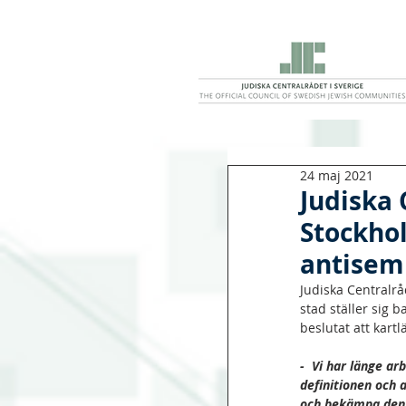
24 maj 2021
Judiska 
Stockhol
antisem
Judiska Centralrå
stad ställer sig 
beslutat att kart
-  Vi har länge ar
definitionen och a
och bekämpa den 