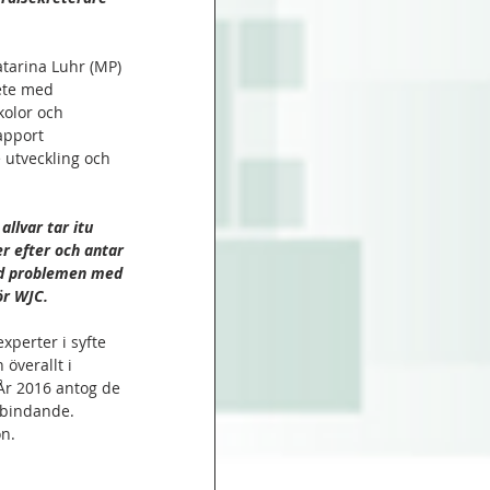
tarina Luhr (MP) 
ete med 
olor och 
apport 
 utveckling och 
llvar tar itu 
r efter och antar 
ed problemen med 
ör WJC.
xperter i syfte 
överallt i 
År 2016 antog de 
 bindande. 
on.