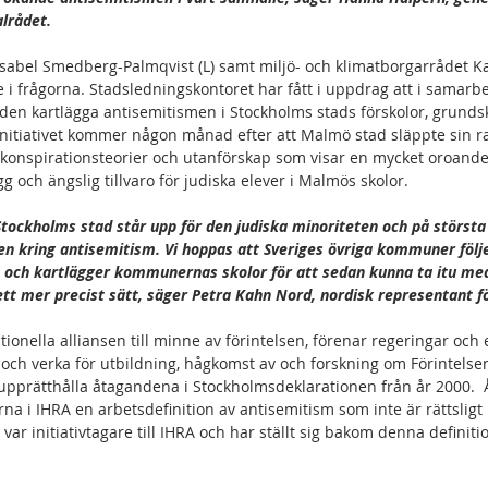
alrådet.
sabel Smedberg-Palmqvist (L) samt miljö- och klimatborgarrådet Ka
e i frågorna. Stadsledningskontoret har fått i uppdrag att i samarb
en kartlägga antisemitismen i Stockholms stads förskolor, grundsk
Initiativet kommer någon månad efter att Malmö stad släppte sin r
 konspirationsteorier och utanförskap som visar en mycket oroande
g och ängslig tillvaro för judiska elever i Malmös skolor.  
 Stockholms stad står upp för den judiska minoriteten och på största a
 kring antisemitism. Vi hoppas att Sveriges övriga kommuner följe
n och kartlägger kommunernas skolor för att sedan kunna ta itu m
tt mer precist sätt, säger Petra Kahn Nord, nordisk representant f
ionella alliansen till minne av förintelsen, förenar regeringar och e
a och verka för utbildning, hågkomst av och forskning om Förintelsen 
upprätthålla åtagandena i Stockholmsdeklarationen från år 2000.  
a i IHRA en arbetsdefinition av antisemitism som inte är rättsligt
var initiativtagare till IHRA och har ställt sig bakom denna definiti