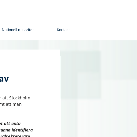
Nationell minoritet
Kontakt
 av
r att Stockholm 
mt att man 
et att anta 
kunna identifiera 
ralsekreterare 