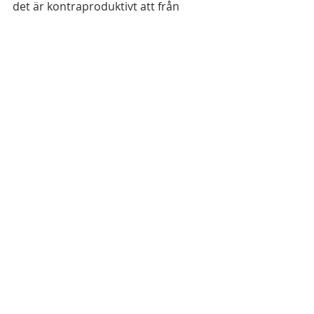
det är kontraproduktivt att från 
regeringens sida inte tydligt ta 
avstånd från Richard Jomshofs (SD) 
uttalanden.
Länk till presskonferensen om 
mötet.
Om oss
Judiska Centralrådet är en
sammanslutning av de judiska
församlingarna i Stockholm, Göteborg,
Malmö och Nordvästra Skåne.
Adress
Judiska Centralrådet i Sverige
Sekretariat
Box 7427