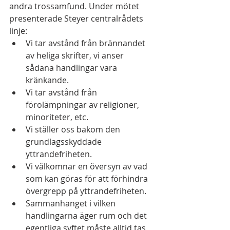
andra trossamfund. Under mötet 
presenterade Steyer centralrådets 
linje:
Vi tar avstånd från brännandet 
av heliga skrifter, vi anser 
sådana handlingar vara 
kränkande.
Vi tar avstånd från 
förolämpningar av religioner, 
minoriteter, etc.
Vi ställer oss bakom den 
grundlagsskyddade 
yttrandefriheten.
Vi välkomnar en översyn av vad 
som kan göras för att förhindra 
övergrepp på yttrandefriheten.
Sammanhanget i vilken 
handlingarna äger rum och det 
egentliga syftet måste alltid tas 